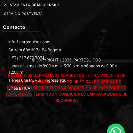
ALISTAMIENTO DE MAQUINARIA
SERVICIO POSTVENTA
Contacto
info@partequipos.com
Carrera 68d #17a-84 Bogotá
(+57) 317 670 7071
© COPYRIGHT | 2025 PARTEQUIPOS
Lunes a viernes de 8:00 a.m. a 5:30 p.m. y sábados de 9:00 a
12:00 m
POLÍTICA DE GARANTÍA DE REPUESTOS
|
TRATAMIENTO DE
Tienes una PQRSF? ingresa aquí
DATOS PERSONALES
|
CÓDIGO DE ÉTICA
|
POLITICAS DE
DEVOLUCIÓN DE REPUESTOS A DISCRECIÓN DE PARTEQUIPOS
Línea ÉTICA
(EXTERNAS)
|
TÉRMINOS Y CONDICIONES CAMPAÑA BONOS DE
RECOMPRA
Páginas web Bogotá