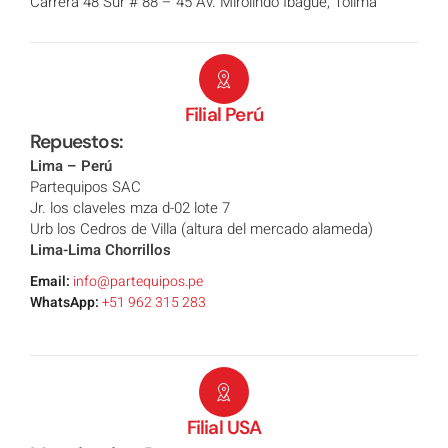
Carrera 48 Sur # 88 – 45 Av. Mirolindo Ibagué, Tolima
Filial Perú
Repuestos:
Lima – Perú
Partequipos SAC
Jr. los claveles mza d-02 lote 7
Urb los Cedros de Villa (altura del mercado alameda)
Lima-Lima Chorrillos
Email:
info@partequipos.pe
WhatsApp:
+51 962 315 283
Filial USA