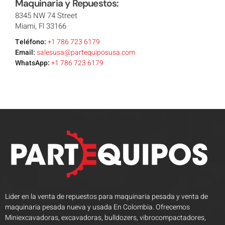
Maquinaria y Repuestos:
8345 NW 74 Street
Miami, Fl 33166
Teléfono:
+1 786 723 6179
Email:
salesusa@partequiposusa.com
WhatsApp:
+1 786 723 6179
Lider en la venta de repuestos para maquinaria pesada y venta de
maquinaria pesada nueva y usada En Colombia. Ofrecemos
Miniexcavadoras, excavadoras, bulldozers, vibrocompactadores,