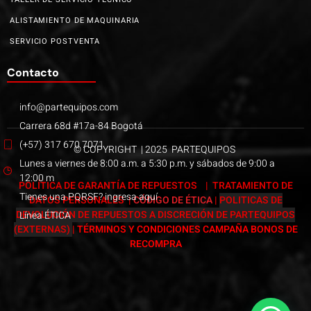
ALISTAMIENTO DE MAQUINARIA
SERVICIO POSTVENTA
Contacto
info@partequipos.com
Carrera 68d #17a-84 Bogotá
(+57) 317 670 7071
© COPYRIGHT | 2025 PARTEQUIPOS
Lunes a viernes de 8:00 a.m. a 5:30 p.m. y sábados de 9:00 a
12:00 m
POLÍTICA DE GARANTÍA DE REPUESTOS
|
TRATAMIENTO DE
Tienes una PQRSF? ingresa aquí
DATOS PERSONALES
|
CÓDIGO DE ÉTICA
|
POLITICAS DE
DEVOLUCIÓN DE REPUESTOS A DISCRECIÓN DE PARTEQUIPOS
Línea ÉTICA
(EXTERNAS)
|
TÉRMINOS Y CONDICIONES CAMPAÑA BONOS DE
RECOMPRA