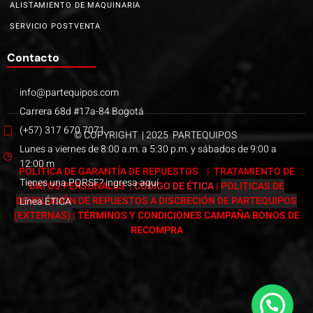
ALISTAMIENTO DE MAQUINARIA
SERVICIO POSTVENTA
Contacto
info@partequipos.com
Carrera 68d #17a-84 Bogotá
(+57) 317 670 7071
© COPYRIGHT | 2025 PARTEQUIPOS
Lunes a viernes de 8:00 a.m. a 5:30 p.m. y sábados de 9:00 a
12:00 m
POLÍTICA DE GARANTÍA DE REPUESTOS
|
TRATAMIENTO DE
Tienes una PQRSF? ingresa aquí
DATOS PERSONALES
|
CÓDIGO DE ÉTICA
|
POLITICAS DE
DEVOLUCIÓN DE REPUESTOS A DISCRECIÓN DE PARTEQUIPOS
Línea ÉTICA
(EXTERNAS)
|
TÉRMINOS Y CONDICIONES CAMPAÑA BONOS DE
RECOMPRA
Páginas web Bogotá