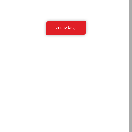
VER MÁS
Repuestos para maquinaria
pesada Motoniveladora
Liugong