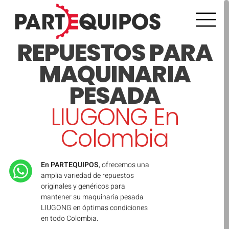
REPUESTOS PARA
MAQUINARIA
PESADA
LIUGONG En
Colombia
En PARTEQUIPOS
, ofrecemos una
amplia variedad de repuestos
originales y genéricos para
mantener su maquinaria pesada
LIUGONG en óptimas condiciones
en todo Colombia.