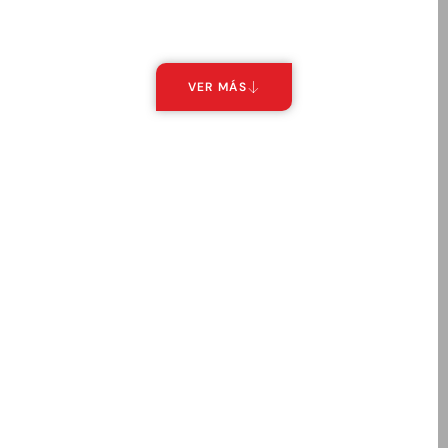
VER MÁS
Repuestos para maquinaria
pesada Cargador Frontal
Liugong