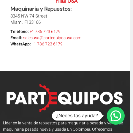
Filial USA
Maquinaria y Repuestos:
8345 NW 74 Street
Miami, Fl 33166
Teléfono:
+1 786 723 6179
Email:
salesusa@partequiposusa.com
WhatsApp:
+1 786 723 6179
¿Necesitas ayuda?
Lider en la venta de repuestos para maquinaria pesada y venta de
maquinaria pesada nueva y usada En Colombia. Ofrecemos