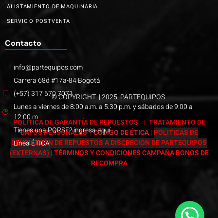
ALISTAMIENTO DE MAQUINARIA
SERVICIO POSTVENTA
Contacto
info@partequipos.com
Carrera 68d #17a-84 Bogotá
(+57) 317 670 7071
© COPYRIGHT | 2025 PARTEQUIPOS
Lunes a viernes de 8:00 a.m. a 5:30 p.m. y sábados de 9:00 a
12:00 m
POLÍTICA DE GARANTÍA DE REPUESTOS
|
TRATAMIENTO DE
Tienes una PQRSF? ingresa aquí
DATOS PERSONALES
|
CÓDIGO DE ÉTICA
|
POLITICAS DE
DEVOLUCIÓN DE REPUESTOS A DISCRECIÓN DE PARTEQUIPOS
Línea ÉTICA
(EXTERNAS)
|
TÉRMINOS Y CONDICIONES CAMPAÑA BONOS DE
RECOMPRA
Páginas web Bogotá