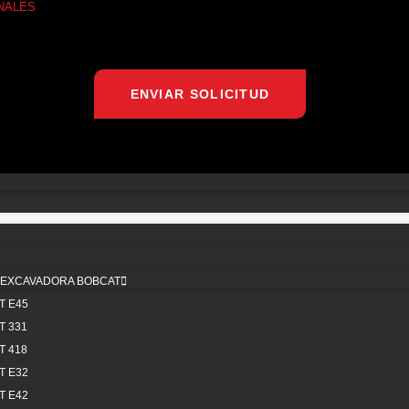
NALES
ENVIAR SOLICITUD
IEXCAVADORA BOBCAT
vo
Maquinaria
Lubrica
T E45
 331
IO
MAQUINARIA PESADA NUEVA
E
 418
OTROS
MAQUINARIA PESADA USADA
EN
T E32
BAJA CON NOSOTROS
ADITAMENTOS PARA
T E42
TÁCTANOS
MAQUINARIA PESADA
Servici