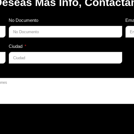
Deseas Más Info, Contácta
No Documento
Ema
Ciudad