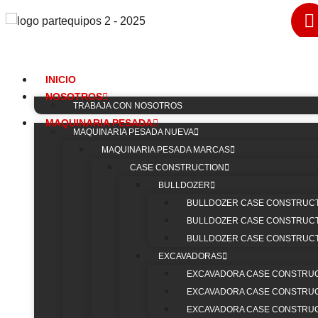
INICIO
NOSOTROS
TRABAJA CON NOSOTROS
MAQUINARIA PESADA
CATERPILLAR
MAQUINARIA PESADA NUEVA
MAQUINARIA PESADA MARCAS
Repuestos Excavad
CASE CONSTRUCTION
BULLDOZER
313B
BULLDOZER CASE CONSTRUCTI
BULLDOZER CASE CONSTRUCTI
BULLDOZER CASE CONSTRUCTI
Mantén tu
Repuestos Excavadora CATERPILLAR 
EXCAVADORAS
óptimas con nuestros repuestos originales y de alta ca
EXCAVADORA CASE CONSTRUCT
piezas está diseñada para asegurar el máximo rendimie
maquinaria, permitiendo que tus proyectos se desarrolle
EXCAVADORA CASE CONSTRUCT
EXCAVADORA CASE CONSTRUCT