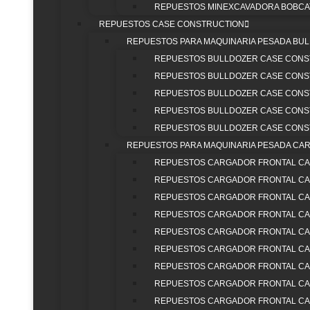
REPUESTOS MINEXCAVADORA BOBCAT
ZON
Miniexcavadoras, excavadoras, bulldozers,
REPUESTOS CASE CONSTRUCTION
vibrocompactadores, pavimentadoras,
CLIE
Motoniveladoras, Cargadores Frontales
REPUESTOS PARA MAQUINARIA PESADA BU
REPU
retrocargadores y minicargadores. Distribuimos
REPUESTOS BULLDOZER CASE CONS
ZON
en Colombia las marcas Hitachi, Yanmar,
REPUESTOS BULLDOZER CASE CONS
CLIE
Dynapac y Case Construction. Expertos en
REPUESTOS BULLDOZER CASE CONS
MAQU
filtración Donaldson, lubricantes Eni y tren de
REPUESTOS BULLDOZER CASE CONS
rodaje CF para maquinaria pesada.
INICI
REPUESTOS BULLDOZER CASE CONS
NOS
REPUESTOS PARA MAQUINARIA PESADA CA
TRAB
REPUESTOS CARGADOR FRONTAL CA
CONT
REPUESTOS CARGADOR FRONTAL CA
ZONA
REPUESTOS CARGADOR FRONTAL CA
CLIE
REPUESTOS CARGADOR FRONTAL CA
REPU
REPUESTOS CARGADOR FRONTAL CA
ZONA
REPUESTOS CARGADOR FRONTAL CA
CLIE
REPUESTOS CARGADOR FRONTAL CA
MAQU
REPUESTOS CARGADOR FRONTAL CA
REPUESTOS CARGADOR FRONTAL CA