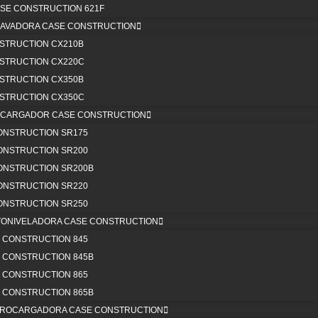
SE CONSTRUCTION 621F
RÍBENOS
CAVADORA CASE CONSTRUCTION
STRUCTION CX210B
STRUCTION CX220C
STRUCTION CX350B
STRUCTION CX350C
© COPYRIGHT | 2025 PARTEQUIPOS
NICARGADOR CASE CONSTRUCTION
ONSTRUCTION SR175
E DATOS PERSONALES
|
CÓDIGO DE ÉTICA
|
POLITICAS DE DEVO
ONSTRUCTION SR200
NAS)
|
TÉRMINOS Y CONDICIONES CAMPAÑA BONOS DE RECOM
ONSTRUCTION SR200B
ONSTRUCTION SR220
ONSTRUCTION SR250
TONIVELADORA CASE CONSTRUCTION
 CONSTRUCTION 845
Páginas web Bogotá
 CONSTRUCTION 845B
 CONSTRUCTION 865
 CONSTRUCTION 865B
ETROCARGADORA CASE CONSTRUCTION