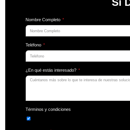
Si 
REGLA DYNAPAC V6000 VTE
MAQUINARIA PESADA NUEVA
Nombre Completo
BULLDOZER
EXCAVADORAS
MOTONIVELADORAS
MINIEXCAVADORAS
Teléfono
MINICARGADORES
RETROCARGADORAS
COMPACTADORES
¿En qué estás interesado?
PAVIMENTADORAS
ADITAMENTOS PARA MAQUINARIA PESADA
ADITAMENTOS EXCAVADORAS
ADITAMENTOS MINICARGADORES
MAQUINARIA PESADA USADA
MAQUINARIA PESADA USADA IMPORTADA
Términos y condiciones
EXCAVADORAS
OTROS
MOTONIVELADORAS