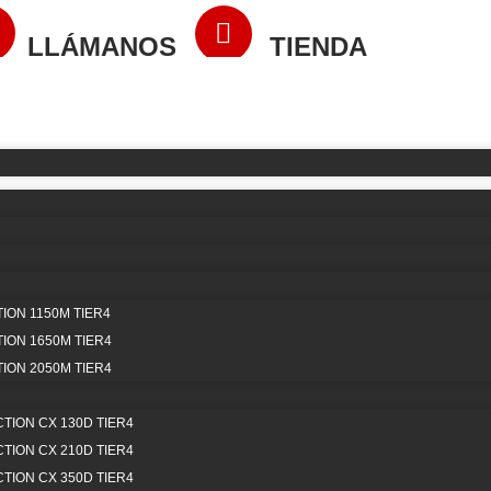
LLÁMANOS
TIENDA
(317) 670 70 71
VIRTUAL
ora
ON 1150M TIER4
ON 1650M TIER4
ON 2050M TIER4
313B
en condiciones
lidad. Nuestra gama de
ION CX 130D TIER4
nto y durabilidad de tu
n sin interrupciones.
ION CX 210D TIER4
ION CX 350D TIER4