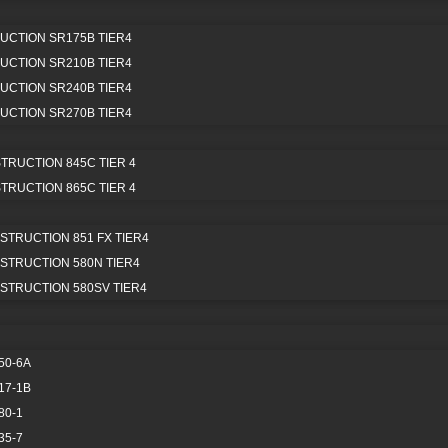
CTION SR175B TIER4
CTION SR210B TIER4
OS DISPONIBLES PARA
CTION SR240B TIER4
CTION SR270B TIER4
RA CATERPILLAR 313
RUCTION 845C TIER 4
RUCTION 865C TIER 4
TRUCTION 851 FX TIER4
TRUCTION 580N TIER4
TRUCTION 580SV TIER4
FILTRACIÓN
BALDES Y
—
HERRAMIENTA
CORTE
50-6A
VER TODOS
17-1B
VER TODOS
80-1
35-7