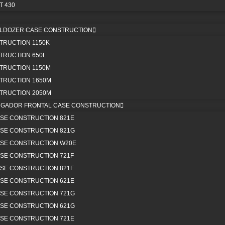
 430
A
MAQUINARIA PESADA NUEVA
T
NTES/PROVEEDORES
MAQUINARIA PESADA USADA
LLDOZER CASE CONSTRUCTION
T
ESTOS
ADITAMENTOS PARA
TRUCTION 1150K
A
A
MAQUINARIA PESADA
TRUCTION 650L
MA
NTES/PROVEEDORES
TRUCTION 1150M
S
INARIA
Repuestos
TRUCTION 1650M
TA
O
TRUCTION 2050M
CATEGORÍA DE REPUESTOS
T
OTROS
RGADOR FRONTAL CASE CONSTRUCTION
POLÍTICA DE GARANTÍAS DE
AL
AJA CON NOSOTROS
SE CONSTRUCTION 821E
REPUESTOS
MA
ÁCTANOS
SE CONSTRUCTION 821G
POLÍTICA DE DEVOLUCIONES
SE
SE CONSTRUCTION W20E
CATEGORÍA DE REPUESTOS
NTES/PROVEEDORES
SE CONSTRUCTION 721F
POLÍTICA DE GARANTÍAS DE
ESTOS
SE CONSTRUCTION 821F
REPUESTOS
SE CONSTRUCTION 621E
POLÍTICA DE DEVOLUCIONES
NTES/PROVEEDORES
SE CONSTRUCTION 721G
INARIA
SE CONSTRUCTION 621G
SE CONSTRUCTION 721E