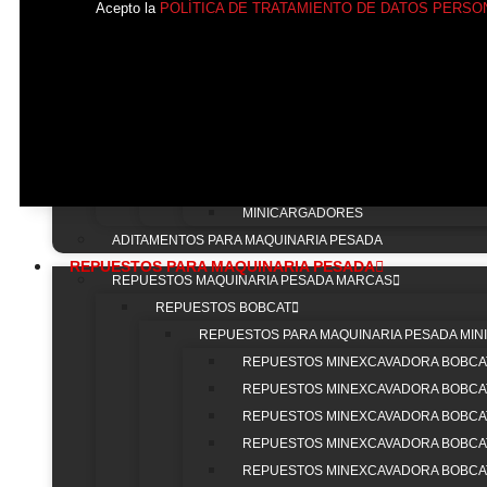
Acepto la
POLÍTICA DE TRATAMIENTO DE DATOS PERSO
BULLDOZER
VIBROCOMPACTADORES
RETROCARGADORAS
CARGADORES
MINICARGADORES
ADITAMENTOS
EXCAVADORAS
MINICARGADORES
ADITAMENTOS PARA MAQUINARIA PESADA
REPUESTOS PARA MAQUINARIA PESADA
REPUESTOS MAQUINARIA PESADA MARCAS
REPUESTOS BOBCAT
REPUESTOS PARA MAQUINARIA PESADA MIN
Corporati
REPUESTOS MINEXCAVADORA BOBCA
REPUESTOS MINEXCAVADORA BOBCAT
INIC
REPUESTOS MINEXCAVADORA BOBCAT
NOS
Lider en la venta de repuestos para maquinaria
REPUESTOS MINEXCAVADORA BOBCA
TRA
pesada y venta de maquinaria pesada nueva y
REPUESTOS MINEXCAVADORA BOBCA
CON
usada En Colombia. Ofrecemos