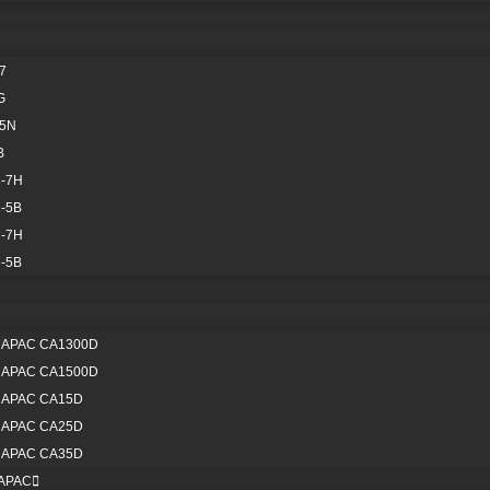
7
MISCELÁNEOS
G
COMPONENT
—
-5N
MAYORES
B
-7H
VER TODOS
-5B
VER TODOS
-7H
-5B
APAC CA1300D
TRANSMISIÓN
HIDRÁULICO
APAC CA1500D
APAC CA15D
VER TODOS
VER TODOS
APAC CA25D
APAC CA35D
APAC