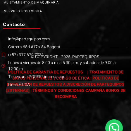
ALISTAMIENTO DE MAQUINARIA
SERVICIO POSTVENTA
Contacto
info@partequipos.com
Carrera 68d #17a-84 Bogotá
(+57) 317 670 7071
© COPYRIGHT | 2025 PARTEQUIPOS
Lunes a viernes de 8:00 a.m. a 5:30 p.m. y sábados de 9:00 a
12:00 m
POLÍTICA DE GARANTÍA DE REPUESTOS
|
TRATAMIENTO DE
Tienes una PQRSF? ingresa aquí
DATOS PERSONALES
|
CÓDIGO DE ÉTICA
|
POLITICAS DE
DEVOLUCIÓN DE REPUESTOS A DISCRECIÓN DE PARTEQUIPOS
Línea ÉTICA
(EXTERNAS)
|
TÉRMINOS Y CONDICIONES CAMPAÑA BONOS DE
RECOMPRA
Páginas web Bogotá