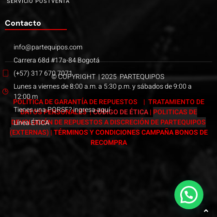
SERVICIO POSTVENTA
Contacto
info@partequipos.com
Carrera 68d #17a-84 Bogotá
(+57) 317 670 7071
© COPYRIGHT | 2025 PARTEQUIPOS
Lunes a viernes de 8:00 a.m. a 5:30 p.m. y sábados de 9:00 a
12:00 m
POLÍTICA DE GARANTÍA DE REPUESTOS
|
TRATAMIENTO DE
Tienes una PQRSF? ingresa aquí
DATOS PERSONALES
|
CÓDIGO DE ÉTICA
|
POLITICAS DE
DEVOLUCIÓN DE REPUESTOS A DISCRECIÓN DE PARTEQUIPOS
Línea ÉTICA
(EXTERNAS)
|
TÉRMINOS Y CONDICIONES CAMPAÑA BONOS DE
RECOMPRA
Páginas web Bogotá