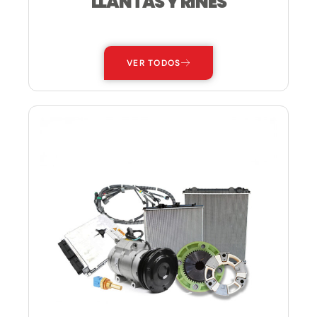
LLANTAS Y RINES
—
VER TODOS