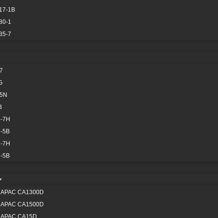
17-1B
80-1
35-7
BALDES Y
7
RRAMIENTA DE
G
CORTE
-5N
B
VER TODOS
-7H
-5B
-7H
-5B
REPUESTOS P
OMPONENTES
MOTOR DIES
APAC CA1300D
MAYORES
APAC CA1500D
APAC CA15D