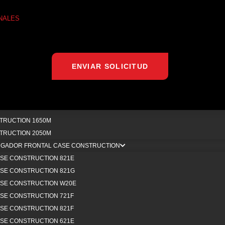
 418
NALES
T E32
T E42
 430
ENVIAR SOLICITUD
LLDOZER CASE CONSTRUCTION
TRUCTION 1150K
TRUCTION 650L
TRUCTION 1150M
TRUCTION 1650M
TRUCTION 2050M
RGADOR FRONTAL CASE CONSTRUCTION
SE CONSTRUCTION 821E
SE CONSTRUCTION 821G
vo
Maquinaria
Lubrica
SE CONSTRUCTION W20E
SE CONSTRUCTION 721F
IO
MAQUINARIA PESADA NUEVA
E
SE CONSTRUCTION 821F
OTROS
MAQUINARIA PESADA USADA
EN
SE CONSTRUCTION 621E
BAJA CON NOSOTROS
ADITAMENTOS PARA