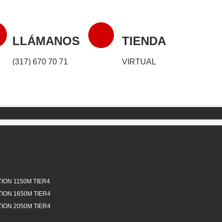
LLÁMANOS
TIENDA
(317) 670 70 71
VIRTUAL
66H
ON 1150M TIER4
 condiciones óptimas
ON 1650M TIER4
uestra gama de piezas
ON 2050M TIER4
urabilidad de tu