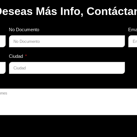
Deseas Más Info, Contácta
No Documento
Ema
Ciudad
IEXCAVADORA BOBCAT
T E45
 331