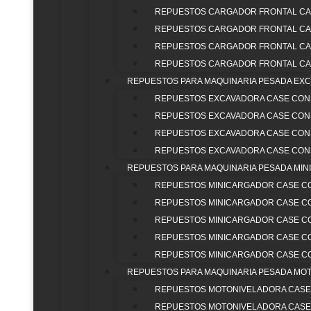
pesada y venta de maquinaria pesada nueva y
REPUESTOS CARGADOR FRONTAL CA
CON
usada En Colombia. Ofrecemos
REPUESTOS CARGADOR FRONTAL CA
ZON
Miniexcavadoras, excavadoras, bulldozers,
REPUESTOS CARGADOR FRONTAL CA
vibrocompactadores, pavimentadoras,
CLIE
Motoniveladoras, Cargadores Frontales
REPUESTOS CARGADOR FRONTAL CA
REPU
retrocargadores y minicargadores. Distribuimos
REPUESTOS PARA MAQUINARIA PESADA EX
ZON
en Colombia las marcas Hitachi, Yanmar,
REPUESTOS EXCAVADORA CASE CON
CLIE
Dynapac y Case Construction. Expertos en
REPUESTOS EXCAVADORA CASE CON
MAQU
filtración Donaldson, lubricantes Eni y tren de
REPUESTOS EXCAVADORA CASE CON
rodaje CF para maquinaria pesada.
INICI
REPUESTOS EXCAVADORA CASE CON
NOS
REPUESTOS PARA MAQUINARIA PESADA MI
TRAB
REPUESTOS MINICARGADOR CASE C
CONT
REPUESTOS MINICARGADOR CASE C
ZONA
REPUESTOS MINICARGADOR CASE C
CLIE
REPUESTOS MINICARGADOR CASE C
REPU
REPUESTOS MINICARGADOR CASE C
ZONA
REPUESTOS PARA MAQUINARIA PESADA MO
CLIE
REPUESTOS MOTONIVELADORA CASE
MAQU
REPUESTOS MOTONIVELADORA CASE