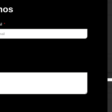
nos
il