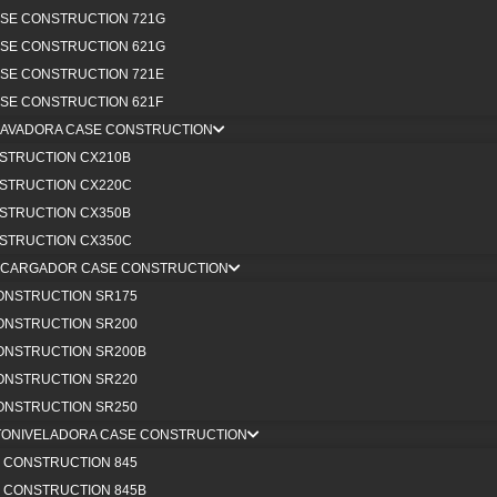
SE CONSTRUCTION 721G
TÁCTANOS
MAQUINARIA PESADA
Servici
SE CONSTRUCTION 621G
A
MAQUINARIA PESADA NUEVA
T
SE CONSTRUCTION 721E
NTES/PROVEEDORES
MAQUINARIA PESADA USADA
T
SE CONSTRUCTION 621F
ESTOS
ADITAMENTOS PARA
A
CAVADORA CASE CONSTRUCTION
A
MAQUINARIA PESADA
MA
STRUCTION CX210B
NTES/PROVEEDORES
S
STRUCTION CX220C
INARIA
Repuestos
STRUCTION CX350B
TA
O
CATEGORÍA DE REPUESTOS
STRUCTION CX350C
T
OTROS
POLÍTICA DE GARANTÍAS DE
NICARGADOR CASE CONSTRUCTION
AL
AJA CON NOSOTROS
REPUESTOS
ONSTRUCTION SR175
MA
ÁCTANOS
POLÍTICA DE DEVOLUCIONES
ONSTRUCTION SR200
SE
ONSTRUCTION SR200B
CATEGORÍA DE REPUESTOS
NTES/PROVEEDORES
ONSTRUCTION SR220
POLÍTICA DE GARANTÍAS DE
ESTOS
ONSTRUCTION SR250
REPUESTOS
TONIVELADORA CASE CONSTRUCTION
POLÍTICA DE DEVOLUCIONES
NTES/PROVEEDORES
 CONSTRUCTION 845
INARIA
 CONSTRUCTION 845B