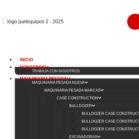
INICIO
NOSOTROS
TRABAJA CON NOSOTROS
MAQUINARIA PESADA
CATERPILLAR
MAQUINARIA PESADA NUEVA
MAQUINARIA PESADA MARCAS
Cargador Frontal 9
CASE CONSTRUCTION
BULLDOZER
BULLDOZER CASE CONSTRUCTI
Mantén tu
Cargador Frontal CATERPILLAR 966H
en
BULLDOZER CASE CONSTRUCTI
con nuestros repuestos originales y de alta calidad. N
BULLDOZER CASE CONSTRUCTI
está diseñada para asegurar el máximo rendimiento y d
EXCAVADORAS