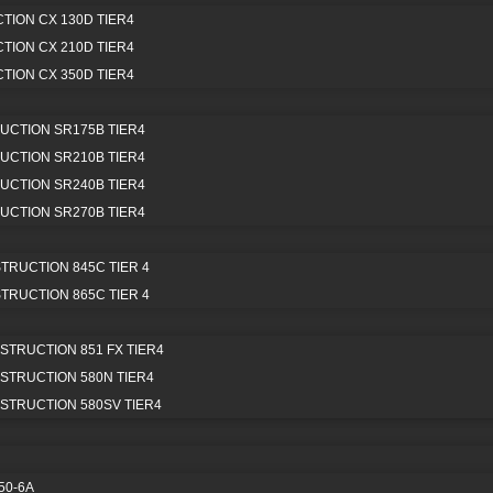
n sin interrupciones.
ION CX 130D TIER4
ION CX 210D TIER4
ION CX 350D TIER4
OS DISPONIBLES PARA
CTION SR175B TIER4
CTION SR210B TIER4
ONTAL CATERPILLAR 
CTION SR240B TIER4
CTION SR270B TIER4
RUCTION 845C TIER 4
RUCTION 865C TIER 4
TRUCTION 851 FX TIER4
LUBRICANTE
TRUCTION 580N TIER4
—
TRUCTION 580SV TIER4
VER TODOS
50-6A