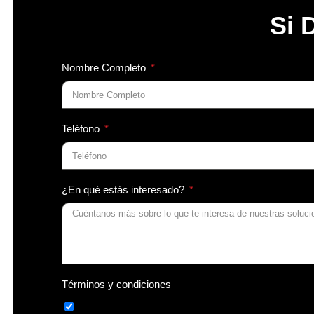
MAQUINARIA PESADA USADA IMPORTADA
Si 
EXCAVADORAS
OTROS
MOTONIVELADORAS
Nombre Completo
BULLDOZER
VIBROCOMPACTADORES
RETROCARGADORAS
CARGADORES
Teléfono
MINICARGADORES
ADITAMENTOS
EXCAVADORAS
¿En qué estás interesado?
MINICARGADORES
ADITAMENTOS PARA MAQUINARIA PESADA
REPUESTOS PARA MAQUINARIA PESADA
REPUESTOS MAQUINARIA PESADA MARCAS
REPUESTOS BOBCAT
REPUESTOS PARA MAQUINARIA PESADA MIN
Términos y condiciones
REPUESTOS MINEXCAVADORA BOBCA
REPUESTOS MINEXCAVADORA BOBCAT