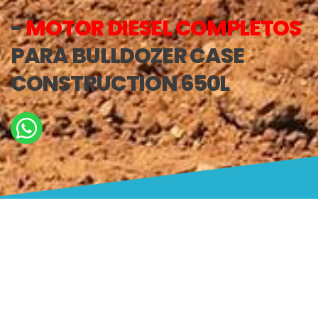
-
MOTOR DIESEL COMPLETOS
PARA BULLDOZER CASE
CONSTRUCTION 650L
ESTAMOS AQUÍ PARA
AYUDARLO
Escríbenos