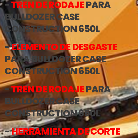
-
TREN DE RODAJE
PARA
BULLDOZER CASE
CONSTRUCTION 650L
-
ELEMENTO DE DESGASTE
PARA BULLDOZER CASE
CONSTRUCTION 650L
-
TREN DE RODAJE
PARA
BULLDOZER CASE
CONSTRUCTION 650L
-
HERRAMIENTA DE CORTE