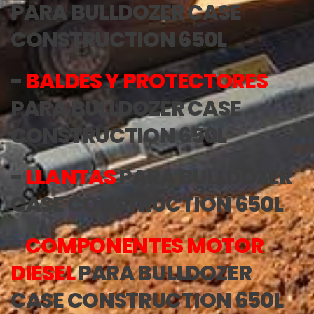
PARA BULLDOZER CASE
CONSTRUCTION 650L
-
BALDES Y PROTECTORES
PARA BULLDOZER CASE
CONSTRUCTION 650L
-
LLANTAS
PARA BULLDOZER
CASE CONSTRUCTION 650L
-
COMPONENTES MOTOR
DIESEL
PARA BULLDOZER
CASE CONSTRUCTION 650L