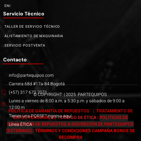
ENI
Servicio Técnico
TALLER DE SERVICIO TÉCNICO
ALISTAMIENTO DE MAQUINARIA
SERVICIO POSTVENTA
Contacto
info@partequipos.com
Carrera 68d #17a-84 Bogotá
(+57) 317 670 7071
© COPYRIGHT | 2025 PARTEQUIPOS
Lunes a viernes de 8:00 a.m. a 5:30 p.m. y sábados de 9:00 a
12:00 m
POLÍTICA DE GARANTÍA DE REPUESTOS
|
TRATAMIENTO DE
Tienes una PQRSF? ingresa aquí
DATOS PERSONALES
|
CÓDIGO DE ÉTICA
|
POLITICAS DE
DEVOLUCIÓN DE REPUESTOS A DISCRECIÓN DE PARTEQUIPOS
Línea ÉTICA
(EXTERNAS)
|
TÉRMINOS Y CONDICIONES CAMPAÑA BONOS DE
RECOMPRA