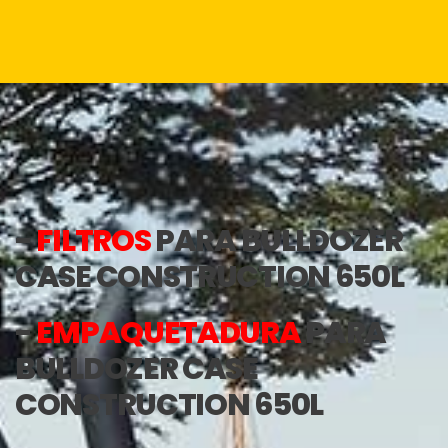
-
FILTROS
PARA BULLDOZER
CASE CONSTRUCTION 650L
-
EMPAQUETADURA
PARA
BULLDOZER CASE
CONSTRUCTION 650L