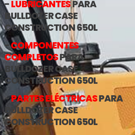
-
LUBRICANTES
PARA
BULLDOZER CASE
CONSTRUCTION 650L
-
COMPONENTES
COMPLETOS
PARA
BULLDOZER CASE
CONSTRUCTION 650L
-
PARTES ELÉCTRICAS
PARA
BULLDOZER CASE
CONSTRUCTION 650L