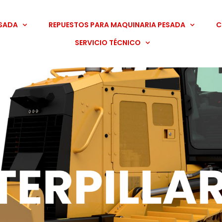
LLÁMANOS
TIENDA
ESADA
REPUESTOS PARA MAQUINARIA PESADA
C
(317) 670 70 71
VIRTUAL
SERVICIO TÉCNICO