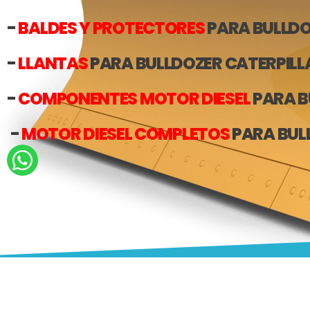
-
BALDES Y PROTECTORES
PARA BULLDO
-
LLANTAS
PARA BULLDOZER CATERPILL
-
COMPONENTES MOTOR DIESEL
PARA B
-
MOTOR DIESEL COMPLETOS
PARA BUL