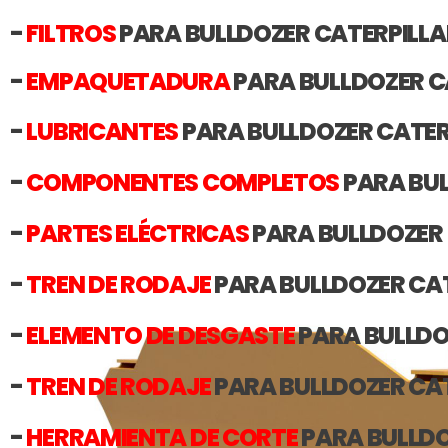
-
FILTROS
PARA BULLDOZER CATERPILLA
-
EMPAQUETADURA
PARA BULLDOZER C
-
LUBRICANTES
PARA BULLDOZER CATER
-
COMPONENTES COMPLETOS
PARA BUL
-
PARTES ELÉCTRICAS
PARA BULLDOZER 
-
TREN DE RODAJE
PARA BULLDOZER CA
-
ELEMENTO DE DESGASTE
PARA BULLDO
-
TREN DE RODAJE
PARA BULLDOZER CA
-
HERRAMIENTA DE CORTE
PARA BULLDO