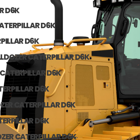
R D6K
ATERPILLAR D6K
PILLAR D6K
LDOZER CATERPILLAR D6K
CATERPILLAR D6K
TERPILLAR D6K
ZER CATERPILLAR D6K
TERPILLAR D6K
ZER CATERPILLAR D6K