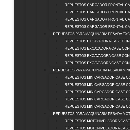
TRABAJA CON NOSOTROS
REPUESTOS CARGADOR FRONTAL CA
MAQUINARIA PESADA
REPUESTOS CARGADOR FRONTAL CA
MAQUINARIA PESADA NUEVA
REPUESTOS CARGADOR FRONTAL CA
MAQUINARIA PESADA MARCAS
REPUESTOS CARGADOR FRONTAL CA
CASE CONSTRUCTION
REPUESTOS PARA MAQUINARIA PESADA EX
BULLDOZER
REPUESTOS EXCAVADORA CASE CON
BULLDOZER CASE CONSTRUC
REPUESTOS EXCAVADORA CASE CON
BULLDOZER CASE CONSTRUC
REPUESTOS EXCAVADORA CASE CON
BULLDOZER CASE CONSTRUC
REPUESTOS EXCAVADORA CASE CON
EXCAVADORAS
REPUESTOS PARA MAQUINARIA PESADA MI
EXCAVADORA CASE CONSTRU
REPUESTOS MINICARGADOR CASE C
EXCAVADORA CASE CONSTRU
REPUESTOS MINICARGADOR CASE C
EXCAVADORA CASE CONSTRU
REPUESTOS MINICARGADOR CASE C
MINICARGADORES
REPUESTOS MINICARGADOR CASE C
MINICARGADOR CASE CONST
REPUESTOS MINICARGADOR CASE C
MINICARGADOR CASE CONST
REPUESTOS PARA MAQUINARIA PESADA MO
MINICARGADOR CASE CONST
REPUESTOS MOTONIVELADORA CASE
MINICARGADOR CASE CONST
REPUESTOS MOTONIVELADORA CASE
MOTONIVELADORAS