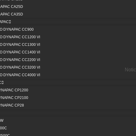
APAC CA25D
sus capacidades, las retroexcavadoras
APAC CA35D
ada colombiana.
APAC
O DYNAPAC CC900
equipos al máximo. Llámanos al 📞
 DYNAPAC CC1200 VI
 DYNAPAC CC1300 VI
 DYNAPAC CC1400 VI
Cat
 DYNAPAC CC2200 VI
 DYNAPAC CC3200 VI
Notic
 DYNAPAC CC4000 VI
Compartir :
C
YNAPAC CP1200
YNAPAC CP2100
YNAPAC CP28
0W
800C
2500C