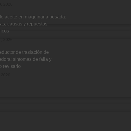
8, 2026
e aceite en maquinaria pesada:
as, causas y repuestos
licos
4, 2026
eductor de traslación de
dora: síntomas de falla y
 revisarlo
, 2026
ríbete