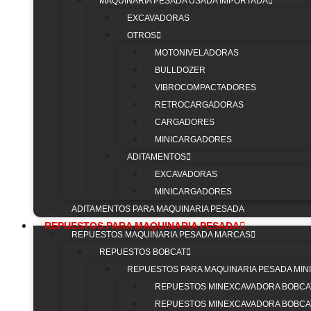
MAQUINARIA PESADA USADA IMPORTADA
MAQU
filtración Donaldson, lubricantes Eni y tren de
EXCAVADORAS
rodaje CF para maquinaria pesada.
OTROS
INICI
MOTONIVELADORAS
NOS
BULLDOZER
TRAB
VIBROCOMPACTADORES
CONT
RETROCARGADORAS
ZONA
CARGADORES
CLIE
MINICARGADORES
REPU
ADITAMENTOS
ZONA
EXCAVADORAS
CLIE
MINICARGADORES
MAQU
ADITAMENTOS PARA MAQUINARIA PESADA
REPUESTOS PARA MAQUINARIA PESADA
REPUESTOS MAQUINARIA PESADA MARCAS
ESC
REPUESTOS BOBCAT
REPUESTOS PARA MAQUINARIA PESADA MIN
REPUESTOS MINEXCAVADORA BOBCA
REPUESTOS MINEXCAVADORA BOBCAT