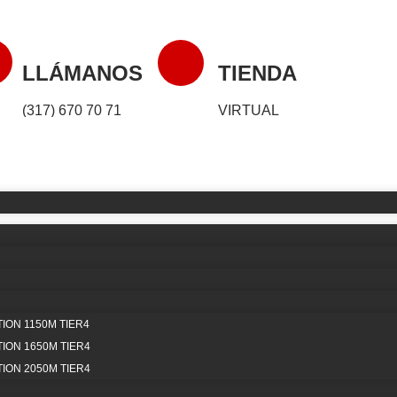
LLÁMANOS
TIENDA
(317) 670 70 71
VIRTUAL
ON 1150M TIER4
a Máquina Todoterreno Po
ON 1650M TIER4
ON 2050M TIER4