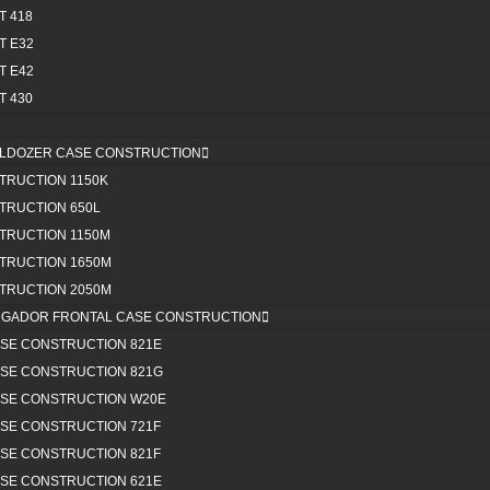
© COPYRIGHT | 2025 PARTEQUIPOS
 418
T E32
T E42
E DATOS PERSONALES
|
CÓDIGO DE ÉTICA
|
POLITICAS DE DEVO
 430
NAS)
|
TÉRMINOS Y CONDICIONES CAMPAÑA BONOS DE RECOM
LLDOZER CASE CONSTRUCTION
TRUCTION 1150K
TRUCTION 650L
TRUCTION 1150M
Páginas web Bogotá
TRUCTION 1650M
TRUCTION 2050M
RGADOR FRONTAL CASE CONSTRUCTION
SE CONSTRUCTION 821E
SE CONSTRUCTION 821G
SE CONSTRUCTION W20E
SE CONSTRUCTION 721F
SE CONSTRUCTION 821F
SE CONSTRUCTION 621E