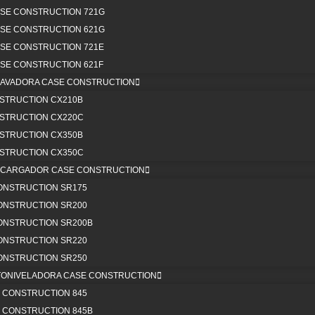
SE CONSTRUCTION 721G
SE CONSTRUCTION 621G
SE CONSTRUCTION 721E
SE CONSTRUCTION 621F
CAVADORA CASE CONSTRUCTION
STRUCTION CX210B
TION 1150M TIER4
STRUCTION CX220C
TION 1650M TIER4
STRUCTION CX350B
TION 2050M TIER4
STRUCTION CX350C
NICARGADOR CASE CONSTRUCTION
CTION CX 130D TIER4
ONSTRUCTION SR175
CTION CX 210D TIER4
ONSTRUCTION SR200
CTION CX 350D TIER4
ONSTRUCTION SR200B
ONSTRUCTION SR220
RUCTION SR175B TIER4
ONSTRUCTION SR250
RUCTION SR210B TIER4
TONIVELADORA CASE CONSTRUCTION
RUCTION SR240B TIER4
 CONSTRUCTION 845
RUCTION SR270B TIER4
 CONSTRUCTION 845B