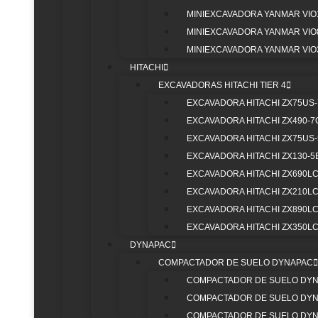
MINIEXCAVADORA YANMAR VIO
MINIEXCAVADORA YANMAR VIO
MINIEXCAVADORA YANMAR VIO
La retroexcavadora, una de las máquinas más versátiles, 
HITACHI
cargadores, convirtiéndola en una herramienta esencial e
EXCAVADORAS HITACHI TIER 4
EXCAVADORA HITACHI ZX75US-
EXCAVADORA HITACHI ZX490-7
EXCAVADORA HITACHI ZX75US
EXCAVADORA HITACHI ZX130-5
Curiosidad funcional:
Las retroexcavadoras pueden r
EXCAVADORA HITACHI ZX690LC
con un solo operador: cavar, cargar, nivelar y transport
EXCAVADORA HITACHI ZX210LC
Innovación tecnológica:
Las retroexcavadoras Case,
EXCAVADORA HITACHI ZX890LC
incorporan sistemas hidráulicos sensibles a la carga,
EXCAVADORA HITACHI ZX350LC
eficiente.
DYNAPAC
Tip práctico:
Para maximizar su vida útil, alternar la
COMPACTADOR DE SUELO DYNAPAC
desgaste en sus sistemas hidráulicos.
COMPACTADOR DE SUELO DYN
COMPACTADOR DE SUELO DYN
COMPACTADOR DE SUELO DYN