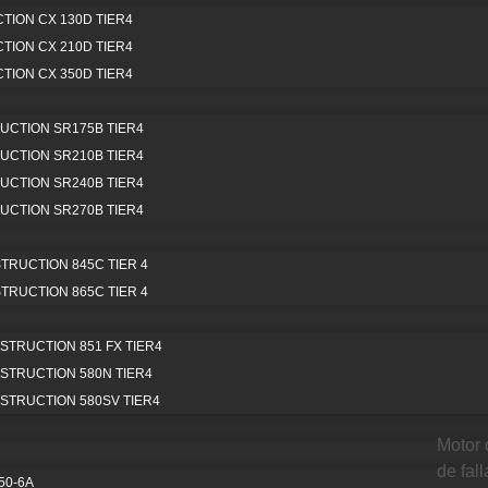
ION CX 130D TIER4
Noticias
ION CX 210D TIER4
sta.Mercadeo
marzo 12, 2025
ION CX 350D TIER4
CTION SR175B TIER4
CTION SR210B TIER4
CTION SR240B TIER4
CTION SR270B TIER4
RUCTION 845C TIER 4
RUCTION 865C TIER 4
La Máquina
TRUCTION 851 FX TIER4
TRUCTION 580N TIER4
Pos
elencia
TRUCTION 580SV TIER4
Motor 
de fal
 estrellas
50-6A